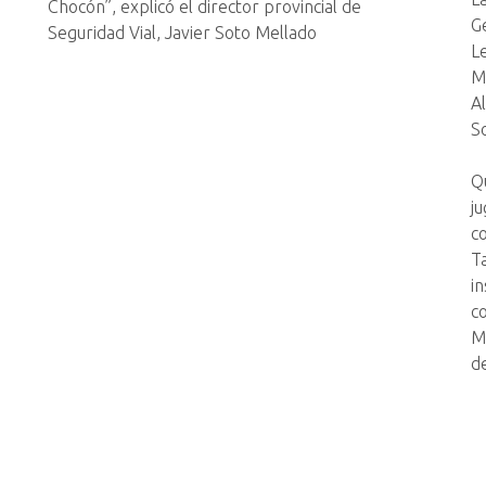
Chocón”, explicó el director provincial de
G
Seguridad Vial, Javier Soto Mellado
L
M
Al
So
Qu
j
c
T
i
c
M
de