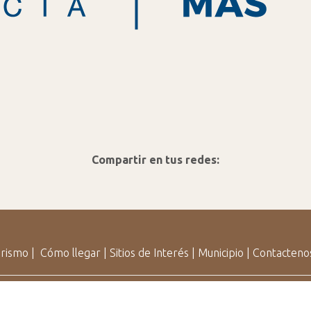
Compartir en tus redes:
rismo
|
Cómo llegar
|
Sitios de Interés
|
Municipio
|
Contacteno
Turismo Villa el Chocón | Neuquén