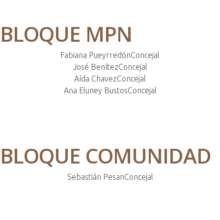
BLOQUE MPN
Fabiana Pueyrredón
Concejal
José Benítez
Concejal
Aída Chavez
Concejal
Ana Eluney Bustos
Concejal
BLOQUE COMUNIDAD
Sebastián Pesan
Concejal