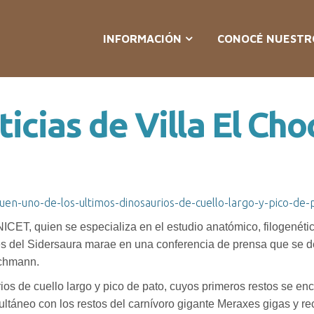
INFORMACIÓN
CONOCÉ NUESTR
icias de Villa El Ch
uen-uno-de-los-ultimos-dinosaurios-de-cuello-largo-y-pico-de-
ICET, quien se especializa en el estudio anatómico, filogenétic
s del Sidersaura marae en una conferencia de prensa que se des
achmann.
os de cuello largo y pico de pato, cuyos primeros restos se en
táneo con los restos del carnívoro gigante Meraxes gigas y re