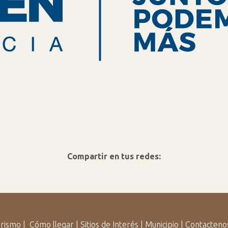
Compartir en tus redes:
rismo
|
Cómo llegar
|
Sitios de Interés
|
Municipio
|
Contacteno