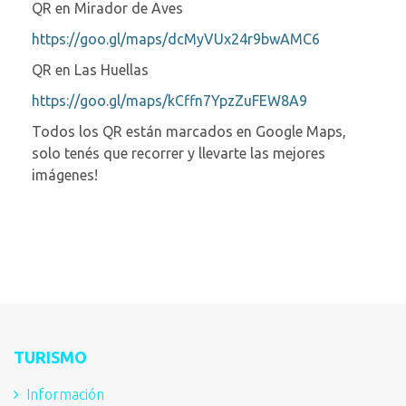
QR en Mirador de Aves
https://goo.gl/maps/dcMyVUx24r9bwAMC6
QR en Las Huellas
https://goo.gl/maps/kCffn7YpzZuFEW8A9
Todos los QR están marcados en Google Maps,
solo tenés que recorrer y llevarte las mejores
imágenes!
TURISMO
Información